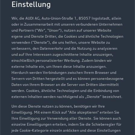
Tepass Wetter GmbH
Einstellung
Servicepartner
e-tron
Wir, die AUDI AG, Auto-Union-Straße 1, 85057 Ingolstadt, allein
oder in Zusammenarbeit mit unseren verbundenen Unternehmen
und Partnern ("Wir", "Unser"), nutzen auf unserer Website
eigene und Dienste Dritter, die Cookies und ähnliche Technologien
verwenden ("Dienste"), die uns helfen, unsere Website zu
verbessern, den Datenverkehr und die Nutzung zu analysieren
und auf Ihre Interessen zugeschnittene Inhalte anzuzeigen,
einschließlich personalisierter Werbung. Zudem binden wir
externe Inhalte ein, um Ihnen diese Inhalte anzuzeigen.
Hierdurch werden Verbindungen zwischen Ihrem Browser und
Servern von Dritten hergestellt und es können personenbezogene
Daten von Ihrem Browser an die Server von Dritten übermittelt
werden. Cookies, ähnliche Technologien und die Einbindung von
externen Inhalten werden nachfolgend als „Dienste“ bezeichnet.
Um diese Dienste nutzen zu können, benötigen wir Ihre
Oberwengerner Straße 170
Einwilligung. Mit einem Klick auf "Alle akzeptieren" erteilen Sie
58300 Wetter
Ihre Einwilligung zur Verwendung aller Dienste. Sie können auch
einzelne Einwilligungen erteilen, indem Sie die Schieberegler für
jede Cookie-Kategorie einzeln anklicken und diese Einstellungen
02335 976666