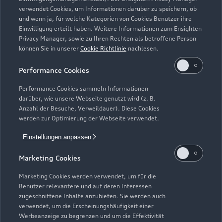
Zurück nach oben
verwendet Cookies, um Informationen darüber zu speichern, ob
und wenn ja, für welche Kategorien von Cookies Benutzer ihre
Einwilligung erteilt haben. Weitere Informationen zum Ensighten
Modelle
Privacy Manager, sowie zu Ihren Rechten als betroffene Person
können Sie in unserer
Cookie Richtlinie
nachlesen.
Kaufen & leasen
Alle Modelle
Performance Cookies
Modelle vergleichen
Service & Zubehör
Performance Cookies sammeln Informationen
Neuwagensuche
darüber, wie unsere Webseite genutzt wird (z. B.
Elektromodelle
Anzahl der Besuche, Verweildauer). Diese Cookies
Gebrauchtwagensuche
Support
werden zur Optimierung der Webseite verwendet.
Saisonale Angebote
Plug-in-Hybride
Gebrauchtwagen
Einstellungen anpassen
Audi Services
Über Audi
Kundenservice
Finanzierung
Marketing Cookies
Garantie
Händlersuche
Aktionen & Angebote
Unternehmen
Marketing Cookies werden verwendet, um für die
Audi digital services
Benutzer relevantere und auf deren Interessen
Audi Code
Geschäftskunden
Karriere
zugeschnittene Inhalte anzubieten. Sie werden auch
myAudi
verwendet, um die Erscheinungshäufigkeit einer
Häufige Fragen (FAQ)
Investor Relations
Werbeanzeige zu begrenzen und um die Effektivität