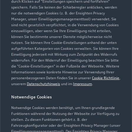
durch Klicken auf "Einstellungen speichern und fortfahren"
speichern. Falls Sie keinen der Schieberegler anklicken, werden
wetter@ah-tepass.de
nur die notwendigen Cookies (z. B. der Ensighten Privacy
Manager, unser Einwilligungsmanagementtool) verwendet. Sie
sind nicht gesetzlich verpflichtet, in die Verwendung von Cookies
Kontaktdaten herunterladen
einzuwilligen, aber wenn Sie Ihre Einwilligung nicht erteilen,
können Sie bestimmte unserer Dienste möglicherweise nicht
nutzen. Sie können Ihre Cookie-Einstellungen anhand der unten
aufgeführten Kategorien von Cookies verwalten. Sie können Ihre
Öffnungszeiten
Einwilligung jederzeit mit Wirkung zum Zeitpunkt des Widerrufs
widerrufen. Für den Widerruf der Einwilligung beachten Sie bitte
die "Cookie-Einstellungen" in der Fußzeile der Webseite. Weitere
Informationen sowie konkrete Hinweise zur Verwendung Ihrer
Werkstatt & Service
personenbezogenen Daten finden Sie in unserer
Cookie Richtlinie
,
Geöffnet bis
18:00
unserem
Datenschutzhinweis
und im
Impressum
.
Notwendige Cookies
Teile & Zubehör
Geöffnet bis
17:00
Notwendige Cookies werden benötigt, um Ihnen grundlegende
Funktionen während der Nutzung der Webseite zur Verfügung zu
stellen. Zu diesen Funktionen gehört z. B. der
Fahrzeugkonfigurator oder der Ensighten Privacy Manager (unser
Einwilligungsmanagementtool). Der Ensighten Privacy Manager